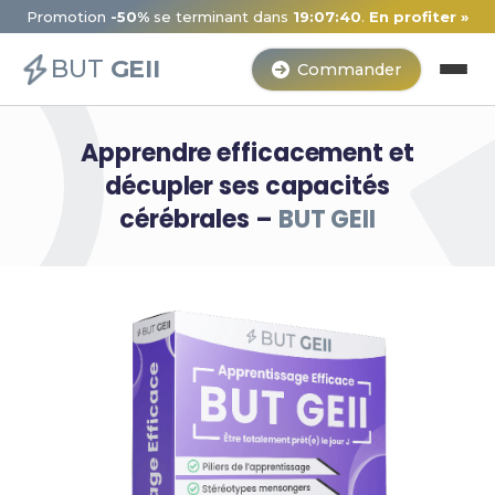
Promotion
-50%
se terminant dans
19:07:40
.
En profiter »
BUT
GEII
Commander
Apprendre efficacement et
décupler ses capacités
cérébrales –
BUT GEII