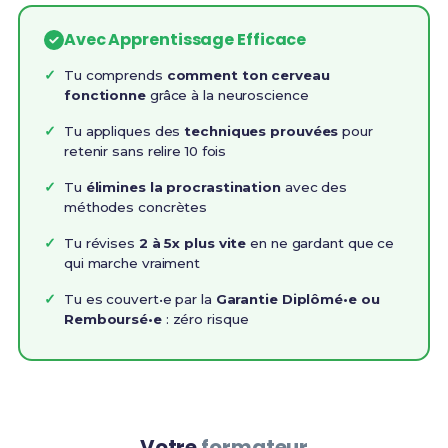
Avec Apprentissage Efficace
Tu comprends
comment ton cerveau
fonctionne
grâce à la neuroscience
Tu appliques des
techniques prouvées
pour
retenir sans relire 10 fois
Tu
élimines la procrastination
avec des
méthodes concrètes
Tu révises
2 à 5x plus vite
en ne gardant que ce
qui marche vraiment
Tu es couvert•e par la
Garantie Diplômé•e ou
Remboursé•e
: zéro risque
Votre
formateur