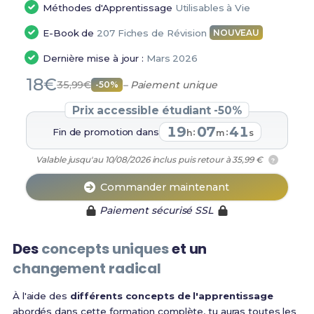
Méthodes d'Apprentissage
Utilisables à Vie
E-Book de
207 Fiches de Révision
NOUVEAU
Dernière mise à jour :
Mars 2026
18€
35,99€
– Paiement unique
-50%
Prix accessible étudiant -50%
19
07
40
Fin de promotion dans
:
:
h
m
s
Valable jusqu'au 10/08/2026 inclus puis retour à 35,99 €
?
Commander maintenant
Paiement sécurisé SSL
Des
concepts uniques
et un
changement radical
À l'aide des
différents concepts de l'apprentissage
abordés dans cette formation complète, tu auras toutes les