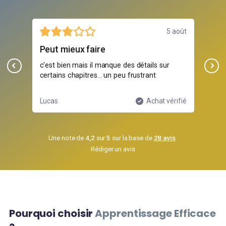
août
5 août
Peut mieux faire
Par
n
c'est bien mais il manque des détails sur
Les
certains chapitres... un peu frustrant
pré
ifié
Lucas
Achat vérifié
Léa
Une note de
4,2
sur
5
sur la base de
28 avis
.
Rédiger un avis
Pourquoi choisir
Apprentissage Efficace