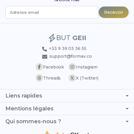
Recevoir
Adresse email
BUT
GEII
+33 9 39 03 36 55
support@formav.co
Facebook
Instagram
Threads
X (Twitter)
Liens rapides
Page d'accueil
Mentions légales
Trouver son stage
C.G.V. - C.G.U.
Qui sommes-nous ?
Trouver son alternance
Politique de confidentialité
Liste des établissements