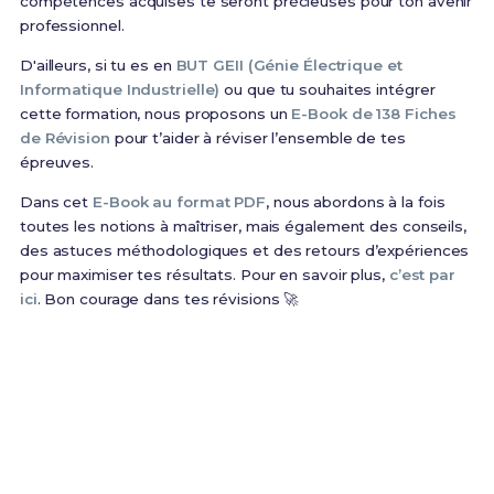
compétences acquises te seront précieuses pour ton avenir
professionnel.
D'ailleurs, si tu es en
BUT GEII (Génie Électrique et
Informatique Industrielle)
ou que tu souhaites intégrer
cette formation, nous proposons un
E-Book de 138 Fiches
de Révision
pour t’aider à réviser l’ensemble de tes
épreuves.
Dans cet
E-Book au format PDF
, nous abordons à la fois
toutes les notions à maîtriser, mais également des conseils,
des astuces méthodologiques et des retours d’expériences
pour maximiser tes résultats. Pour en savoir plus,
c’est par
ici
. Bon courage dans tes révisions 🚀
Prêt(e) à réussir ton examen ?
Révise efficacement avec nos
138 Fiches de
Révision
pour le BUT GEII et maximise tes chances
de réussite !