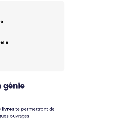
ue
elle
n génie
 livres
te permettront de
elques ouvrages