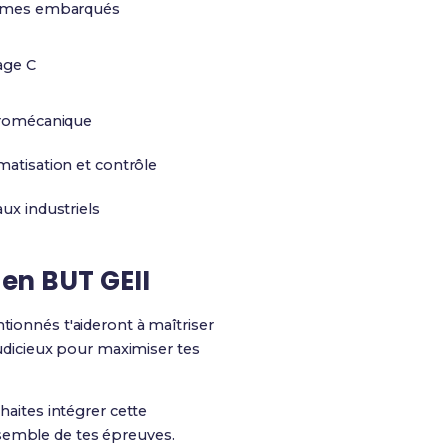
èmes embarqués
age C
tromécanique
atisation et contrôle
ux industriels
 en BUT GEII
tionnés t'aideront à maîtriser
 judicieux pour maximiser tes
aites intégrer cette
ensemble de tes épreuves.