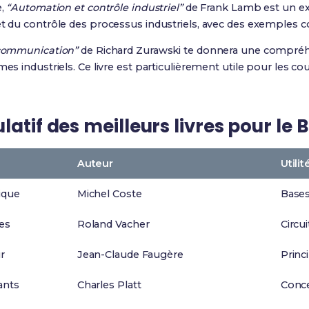
e,
“Automation et contrôle industriel”
de Frank Lamb est un exc
et du contrôle des processus industriels, avec des exemples c
 communication”
de Richard Zurawski te donnera une compré
mes industriels. Ce livre est particulièrement utile pour les c
atif des meilleurs livres pour le B
Auteur
Utilit
ique
Michel Coste
Bases
ues
Roland Vacher
Circui
r
Jean-Claude Faugère
Princ
ants
Charles Platt
Conce