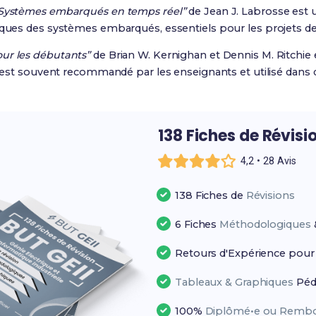
Systèmes embarqués en temps réel”
de Jean J. Labrosse est 
iques des systèmes embarqués, essentiels pour les projets de 
ur les débutants”
de Brian W. Kernighan et Dennis M. Ritchie 
vre est souvent recommandé par les enseignants et utilisé da
138 Fiches de Révisi
4,2 • 28 Avis
138 Fiches de
Révisions
6 Fiches
Méthodologiques
Retours d'Expérience pou
Tableaux & Graphiques
Péd
100%
Diplômé•e ou Rembo