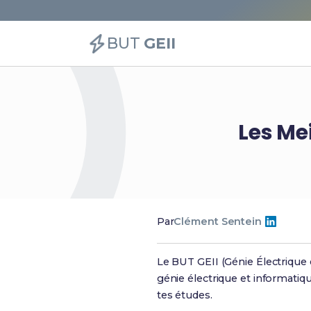
BUT
GEII
Les Mei
Par
Clément Sentein
Le BUT GEII (Génie Électrique 
génie électrique et informatiq
tes études.