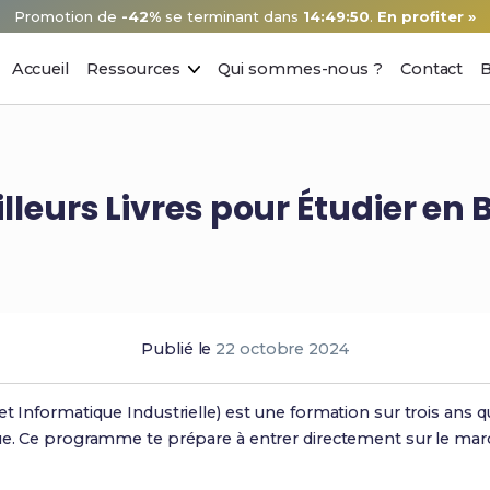
Promotion de
-42%
se terminant dans
14:49:49
.
En profiter »
Accueil
Ressources
Qui sommes-nous ?
Contact
B
lleurs Livres pour Étudier en 
Publié le
22 octobre 2024
et Informatique Industrielle) est une formation sur trois ans
ue. Ce programme te prépare à entrer directement sur le marc