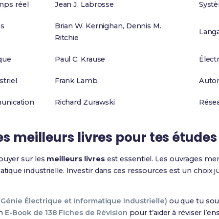
ps réel
Jean J. Labrosse
Syst
es
Brian W. Kernighan, Dennis M.
Lang
Ritchie
ique
Paul C. Krause
Élec
triel
Frank Lamb
Autom
munication
Richard Zurawski
Résea
s meilleurs livres pour tes études
ppuyer sur les
meilleurs livres
est essentiel. Les ouvrages men
matique industrielle. Investir dans ces ressources est un choix
(Génie Électrique et Informatique Industrielle)
ou que tu souh
un
E-Book de 138 Fiches de Révision
pour t’aider à réviser l’