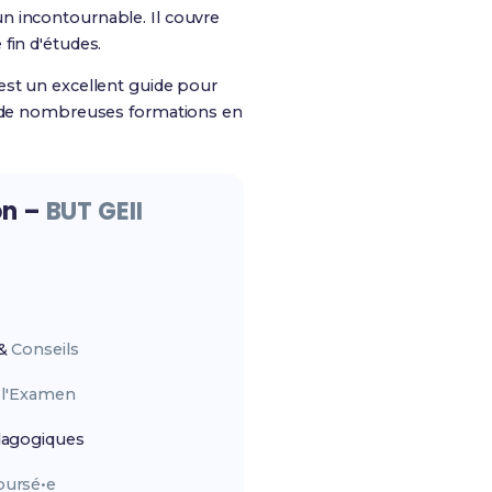
un incontournable. Il couvre
fin d'études.
est un excellent guide pour
ns de nombreuses formations en
on –
BUT GEII
&
Conseils
r
l'Examen
agogiques
ursé•e