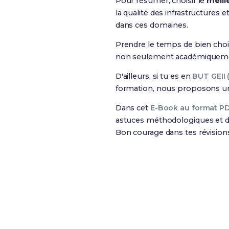
Pour résumer, choisir le
meill
la qualité des infrastructures
dans ces domaines.
Prendre le temps de bien choisi
non seulement académiquement
D'ailleurs, si tu es en
BUT GEII 
formation, nous proposons 
Dans cet
E-Book au format P
astuces méthodologiques et de
Bon courage dans tes révision
Révise efficacement av