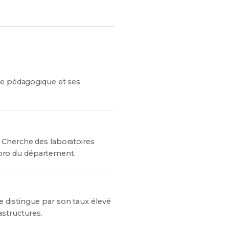
dre pédagogique et ses
s. Cherche des laboratoires
u pro du département.
 distingue par son taux élevé
astructures.