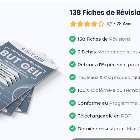
138 Fiches de Révisi
4,2 • 28 Avis
138 Fiches de
Révisions
6 Fiches
Méthodologiques
Retours d'Expérience pou
Tableaux & Graphiques
Péd
100%
Diplômé•e ou Rembo
Conforme au
Programme Of
Téléchargeable en
PDF
Dernière mise à jour :
Mars 