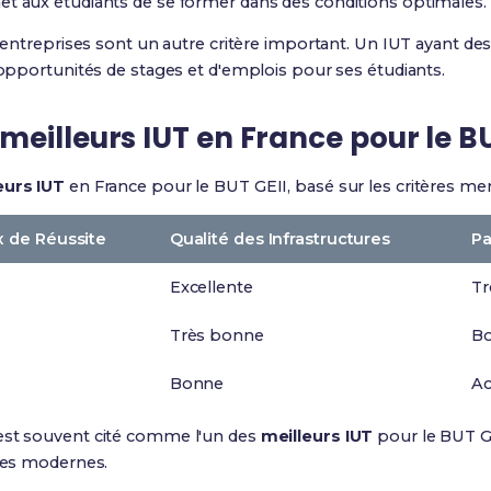
et aux étudiants de se former dans des conditions optimales.
s entreprises sont un autre critère important. Un IUT ayant des 
d'opportunités de stages et d'emplois pour ses étudiants.
eilleurs IUT en France pour le BU
eurs IUT
en France pour le BUT GEII, basé sur les critères 
 de Réussite
Qualité des Infrastructures
Pa
Excellente
Tr
Très bonne
B
Bonne
Ac
 est souvent cité comme l'un des
meilleurs IUT
pour le BUT GE
ures modernes.