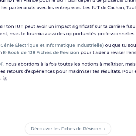
eur IUT
en France pour le BUT GEII dépend de plusieurs critè
 et les partenariats avec les entreprises. Les IUT de Cachan, 
r ton IUT peut avoir un impact significatif sur ta carrière fu
, mais te fournira aussi des opportunités professionnelles 
(Génie Électrique et Informatique Industrielle)
ou que tu souh
un
E-Book de 138 Fiches de Révision
pour t’aider à réviser l’
DF
, nous abordons à la fois toutes les notions à maîtriser, ma
s retours d’expériences pour maximiser tes résultats. Pour e
s 🚀
Prêt(e) à réussir ton examen ?
ec nos
138 Fiches de Révision
pour le BUT GEII et maximise t
Découvrir les Fiches de Révision →