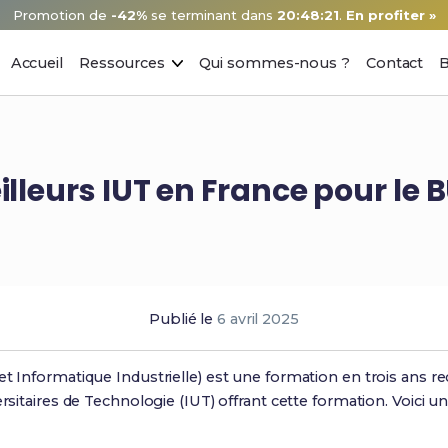
Promotion de
-42%
se terminant dans
20:48:20
.
En profiter »
Accueil
Ressources
Qui sommes-nous ?
Contact
B
illeurs IUT en France pour le B
Publié le
6 avril 2025
t Informatique Industrielle) est une formation en trois ans rec
ersitaires de Technologie (IUT) offrant cette formation. Voici 