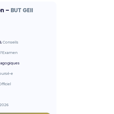
on –
BUT GEII
&
Conseils
r
l'Examen
agogiques
ursé•e
ficiel
2026