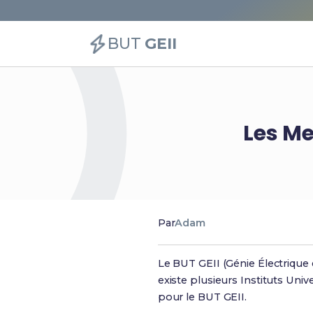
BUT
GEII
Les Me
Par
Adam
Le BUT GEII (Génie Électrique e
existe plusieurs Instituts Univ
pour le BUT GEII.