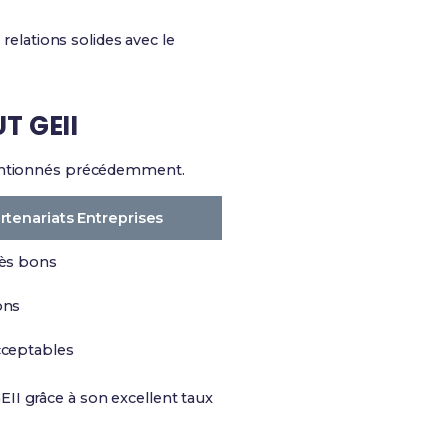
relations solides avec le
T GEII
mentionnés précédemment.
rtenariats Entreprises
ès bons
ons
ceptables
II grâce à son excellent taux