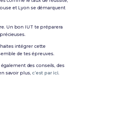
res comme le taux de réussite,
Toulouse et Lyon se démarquent
ture. Un bon IUT te préparera
précieuses.
aites intégrer cette
ensemble de tes épreuves.
is également des conseils, des
n savoir plus,
c’est par ici
.
es chances de réussite !