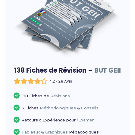
138 Fiches de Révision –
BUT GEII
4,2 • 28 Avis
138 Fiches de
Révisions
6 Fiches
Méthodologiques
&
Conseils
Retours d'Expérience pour
l'Examen
Tableaux & Graphiques
Pédagogiques