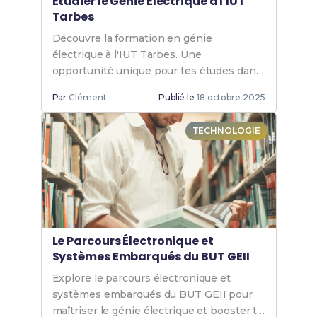
Étudier le Génie Électrique à l'IUT
Tarbes
Découvre la formation en génie
électrique à l'IUT Tarbes. Une
opportunité unique pour tes études dans
un cadre dynamique et innovant. Rejoins-
Par
Clément
Publié le
18 octobre 2025
nous et booste ta carrière.
TECHNOLOGIE
Le Parcours Électronique et
Systèmes Embarqués du BUT GEII
Explore le parcours électronique et
systèmes embarqués du BUT GEII pour
maîtriser le génie électrique et booster ta