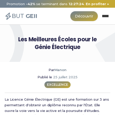
Promotion
-42%
se terminant dans
12:27:24
.
En profiter »
BUT
GEII
Découvrir
Les Meilleures Écoles pour le
Génie Électrique
Par
Manon
Publié le
25 juillet 2025
EXCELLENCE
La Licence Génie Électrique (GE) est une formation sur 3 ans
permettant d'obtenir un diplôme reconnu par l'État. Elle
ouvre la voie vers la vie active et la poursuite d'études.