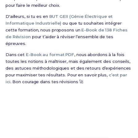
pour faire le meilleur choix.
D'ailleurs, si tu es en
BUT GEII (Génie Électrique et
Informatique Industrielle)
ou que tu souhaites intégrer
cette formation, nous proposons un
E-Book de 138 Fiches
de Révision
pour t’aider à réviser l’ensemble de tes
épreuves.
Dans cet
E-Book au format PDF
, nous abordons à la fois
toutes les notions à maîtriser, mais également des conseils,
des astuces méthodologiques et des retours d’expériences
pour maximiser tes résultats. Pour en savoir plus,
c’est par
ici
. Bon courage dans tes révisions 🚀
Prêt(e) à réussir ton examen ?
Révise efficacement avec nos
138 Fiches de
Révision
pour le BUT GEII et maximise tes chances
de réussite !