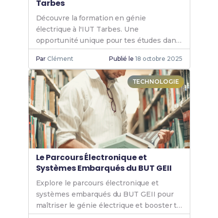
Tarbes
Découvre la formation en génie
électrique à l'IUT Tarbes. Une
opportunité unique pour tes études dans
un cadre dynamique et innovant. Rejoins-
Par
Clément
Publié le
18 octobre 2025
nous et booste ta carrière.
TECHNOLOGIE
Le Parcours Électronique et
Systèmes Embarqués du BUT GEII
Explore le parcours électronique et
systèmes embarqués du BUT GEII pour
maîtriser le génie électrique et booster ta
carrière dans les technologies avancées.