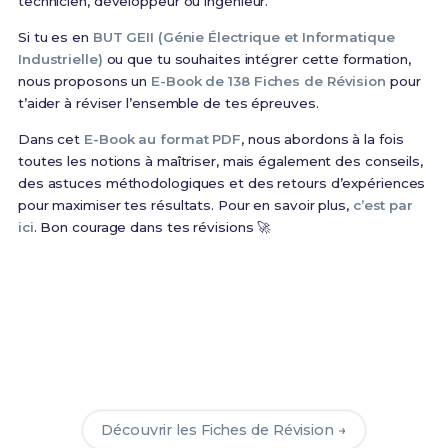
technicien, développeur ou ingénieur.
Si tu es en
BUT GEII (Génie Électrique et Informatique
Industrielle)
ou que tu souhaites intégrer cette formation,
nous proposons un
E-Book de 138 Fiches de Révision
pour
t’aider à réviser l’ensemble de tes épreuves.
Dans cet
E-Book au format PDF
, nous abordons à la fois
toutes les notions à maîtriser, mais également des conseils,
des astuces méthodologiques et des retours d’expériences
pour maximiser tes résultats. Pour en savoir plus,
c’est par
ici
. Bon courage dans tes révisions 🚀
Prêt(e) à réussir ton examen ?
Révise efficacement avec nos
138 Fiches de
Révision
pour le BUT GEII et maximise tes chances
de réussite !
Découvrir les Fiches de Révision →