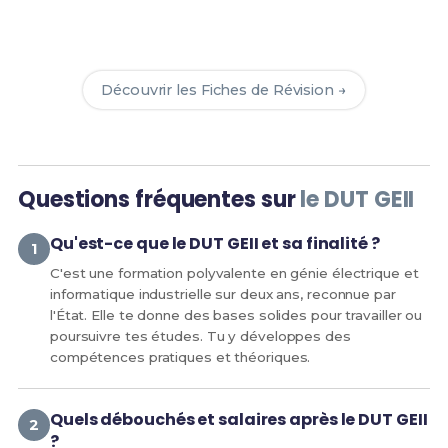
Révise efficacement avec nos
138 Fiches de
Révision
pour le BUT GEII et maximise tes chances
de réussite !
Découvrir les Fiches de Révision →
Questions fréquentes sur
le DUT GEII
Qu'est-ce que le DUT GEII et sa finalité ?
C'est une formation polyvalente en génie électrique et
informatique industrielle sur deux ans, reconnue par
l'État. Elle te donne des bases solides pour travailler ou
poursuivre tes études. Tu y développes des
compétences pratiques et théoriques.
Quels débouchés et salaires après le DUT GEII
?