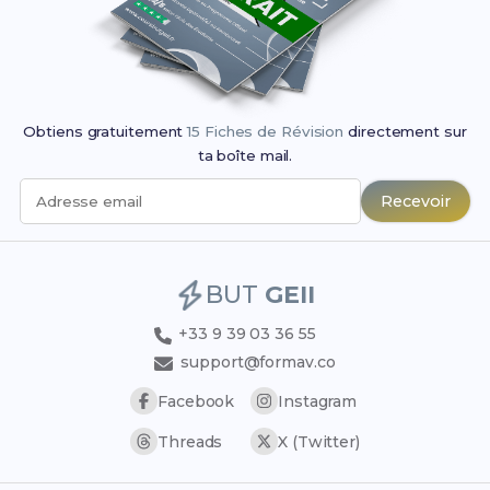
Obtiens gratuitement
15 Fiches de Révision
directement sur
ta boîte mail.
Recevoir
Adresse email
BUT
GEII
+33 9 39 03 36 55
support@formav.co
Facebook
Instagram
Threads
X (Twitter)