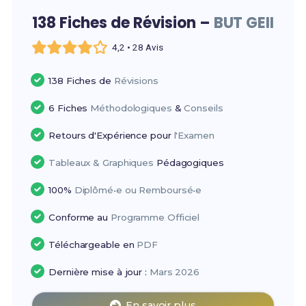
138 Fiches de Révision –
BUT GEII
4,2 • 28 Avis
138 Fiches de
Révisions
6 Fiches
Méthodologiques
&
Conseils
Retours d'Expérience pour
l'Examen
Tableaux & Graphiques
Pédagogiques
100%
Diplômé•e ou Remboursé•e
Conforme au
Programme Officiel
Téléchargeable en
PDF
Dernière mise à jour :
Mars 2026
En savoir plus