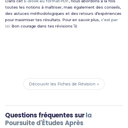
Dans cet
E-Book au format PDF
, nous abordons à la fois
toutes les notions à maîtriser, mais également des conseils,
des astuces méthodologiques et des retours d’expériences
pour maximiser tes résultats. Pour en savoir plus,
c’est par
ici
. Bon courage dans tes révisions 🚀
Prêt(e) à réussir ton examen ?
Révise efficacement avec nos
138 Fiches de
Révision
pour le BUT GEII et maximise tes chances
de réussite !
Découvrir les Fiches de Révision →
Questions fréquentes sur
la
Poursuite d'Études Après