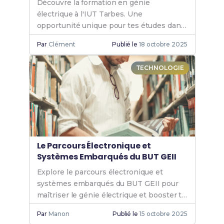
Découvre la formation en génie
électrique à l'IUT Tarbes. Une
opportunité unique pour tes études dans
un cadre dynamique et innovant. Rejoins-
Par
Clément
Publié le
18 octobre 2025
nous et booste ta carrière.
TECHNOLOGIE
Le Parcours Électronique et
Systèmes Embarqués du BUT GEII
Explore le parcours électronique et
systèmes embarqués du BUT GEII pour
maîtriser le génie électrique et booster ta
carrière dans les technologies avancées.
Par
Manon
Publié le
15 octobre 2025