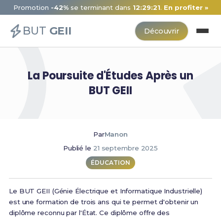
Promotion
-42%
se terminant dans
12:29:20
.
En profiter »
BUT
GEII
Découvrir
La Poursuite d'Études Après un
BUT GEII
Par
Manon
Publié le
21 septembre 2025
ÉDUCATION
Le BUT GEII (Génie Électrique et Informatique Industrielle)
est une formation de trois ans qui te permet d'obtenir un
diplôme reconnu par l'État. Ce diplôme offre des