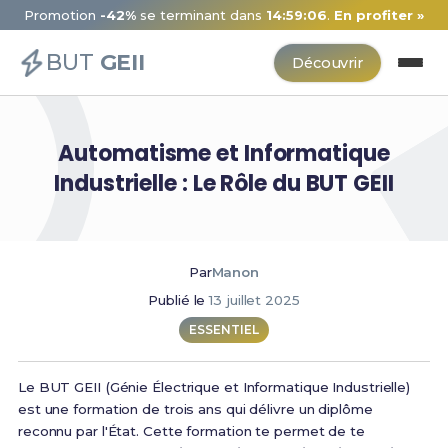
Promotion
-42%
se terminant dans
14:59:06
.
En profiter »
BUT
GEII
Découvrir
Automatisme et Informatique
Industrielle : Le Rôle du BUT GEII
Par
Manon
Publié le
13 juillet 2025
ESSENTIEL
Le BUT GEII (Génie Électrique et Informatique Industrielle)
est une formation de trois ans qui délivre un diplôme
reconnu par l'État. Cette formation te permet de te