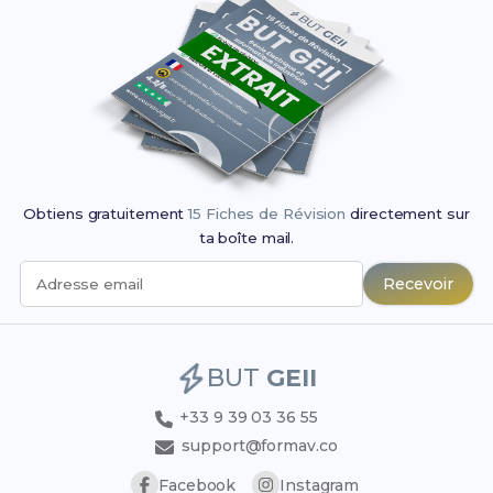
Obtiens gratuitement
15 Fiches de Révision
directement sur
ta boîte mail.
Recevoir
Adresse email
BUT
GEII
+33 9 39 03 36 55
support@formav.co
Facebook
Instagram