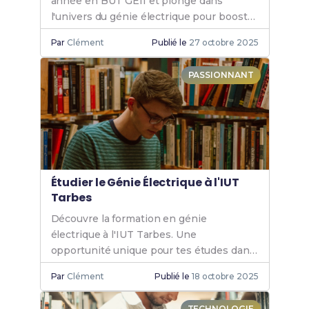
année en BUT GEII et plonge dans
l'univers du génie électrique pour booster
tes compétences et ta carrière.
Par
Clément
Publié le
27 octobre 2025
PASSIONNANT
Étudier le Génie Électrique à l'IUT
Tarbes
Découvre la formation en génie
électrique à l'IUT Tarbes. Une
opportunité unique pour tes études dans
un cadre dynamique et innovant. Rejoins-
Par
Clément
Publié le
18 octobre 2025
nous et booste ta carrière.
TECHNOLOGIE