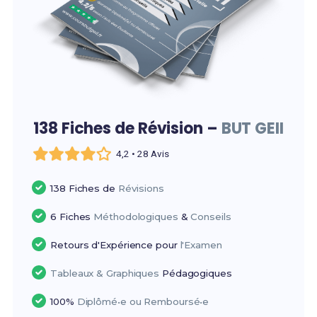
138 Fiches de Révision –
BUT GEII
4,2 • 28 Avis
138 Fiches de
Révisions
6 Fiches
Méthodologiques
&
Conseils
Retours d'Expérience pour
l'Examen
Tableaux & Graphiques
Pédagogiques
100%
Diplômé•e ou Remboursé•e