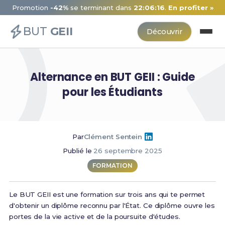
Promotion
-42%
se terminant dans
22:06:16
.
En profiter »
BUT
GEII
Découvrir
Alternance en BUT GEII : Guide
pour les Étudiants
Par
Clément Sentein
Publié le
26 septembre 2025
FORMATION
Le BUT GEII est une formation sur trois ans qui te permet
d'obtenir un diplôme reconnu par l'État. Ce diplôme ouvre les
portes de la vie active et de la poursuite d'études.