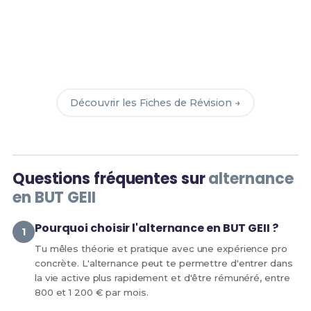
Prêt(e) à réussir ton examen ?
Révise efficacement avec nos
138 Fiches de
Révision
pour le BUT GEII et maximise tes chances
de réussite !
Découvrir les Fiches de Révision →
Questions fréquentes sur
alternance
en BUT GEII
Pourquoi choisir l'alternance en BUT GEII ?
Tu mêles théorie et pratique avec une expérience pro
concrète. L'alternance peut te permettre d'entrer dans
la vie active plus rapidement et d'être rémunéré, entre
800 et 1 200 € par mois.