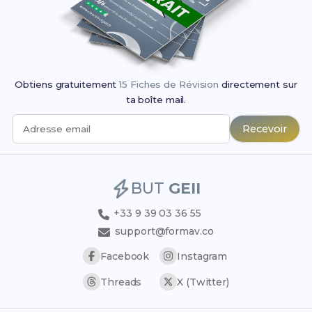
Obtiens gratuitement
15 Fiches de Révision
directement sur
ta boîte mail.
Recevoir
Adresse email
BUT
GEII
+33 9 39 03 36 55
support@formav.co
Facebook
Instagram
Threads
X (Twitter)